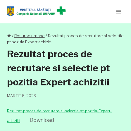
Skip
to
content
/
Resurse umane
/
Rezultat proces de recrutare si selectie
pt pozitia Expert achizitii
Rezultat proces de
recrutare si selectie pt
pozitia Expert achizitii
MARTIE 8, 2023
Rezultat-proces-de-recrutare-si-selectie-pt-pozitia-Expert-
Download
achizitii