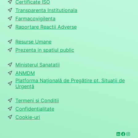
Certificate ISO
Transparenta Institutionala
Farmacovigilenta
Raportare Reactii Adverse
Resurse Umane
Prezenta in spatiul public
Ministerul Sanatatii
ANMDM
Platforma Națională de Pregătire pt. Situații de
Urgență
Termeni si Conditii
Confidentialitate
Cookie-uri
LinkedIn
Faceb
Inst