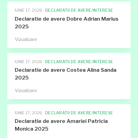
avere
Lungu
IUNIE 17, 2026
DECLARATII DE AVERE/INTERESE
Catalin
Declaratie de avere Dobre Adrian Marius
2025
2025
Declaratie
Vizualizare
de
avere
Dobre
IUNIE 17, 2026
DECLARATII DE AVERE/INTERESE
Adrian
Declaratie de avere Costea Alina Sanda
Marius
2025
2025
Declaratie
Vizualizare
de
avere
Costea
IUNIE 17, 2026
DECLARATII DE AVERE/INTERESE
Alina
Declaratie de avere Amariei Patricia
Sanda
Monica 2025
2025