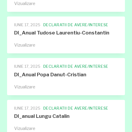
Declaratie
Vizualizare
de
avere
Amariei
IUNIE 17, 2025
DECLARATII DE AVERE/INTERESE
Patricia
DI_Anual Tudose Laurentiu-Constantin
Monica
DI_Anual
Vizualizare
2025
Tudose
Laurentiu-
Constantin
IUNIE 17, 2025
DECLARATII DE AVERE/INTERESE
DI_Anual Popa Danut-Cristian
DI_Anual
Vizualizare
Popa
Danut-
Cristian
IUNIE 17, 2025
DECLARATII DE AVERE/INTERESE
DI_anual Lungu Catalin
DI_anual
Vizualizare