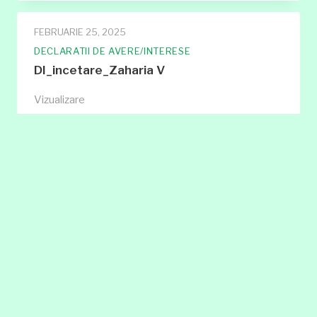
FEBRUARIE 25, 2025
DECLARATII DE AVERE/INTERESE
DI_incetare_Zaharia V
DI_incetare_Zaharia
Vizualizare
V
CATEGORII
Guvernanta corporativa
Adunarea Generala a Actionarilor si Consiliul
de administratie
Avertizor de integritate
Comunicate de presa
Declaratii de avere/interese
Documente de guvernanta
Documente de referinta