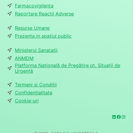
Farmacovigilenta
Raportare Reactii Adverse
Resurse Umane
Prezenta in spatiul public
Ministerul Sanatatii
ANMDM
Platforma Națională de Pregătire pt. Situații de
Urgență
Termeni si Conditii
Confidentialitate
Cookie-uri
LinkedIn
Faceb
Inst